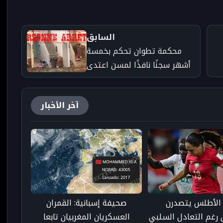
السابق
محكمة تطوان تحكم بخمسة
أشهر سجنًا نافذًا لمسن اعتدى
على امرأة ورضيعتها
آخر الأخبار
 الأطلس يتصدرن
صحيفة إسبانية: القمران
رغم التعادل السلبي
العسكريان المغربيان تابعا