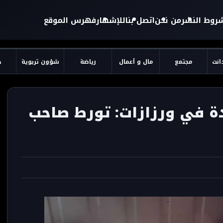
روط النشر
من نحن
اتصل بنا
للإشهار
فهرس الموقع
دانت
مجتمع
مال و أعمال
رياضة
شؤون تربوية
ح
 في ورزازات: تورط صاحب