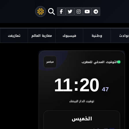
وادث
وطنية
فيسبوك
مغاربة العالم
تمازيغت
التوقيت المحلي للمغرب
مباشر
:
11
20
48
توقيت الدار البيضاء
الخميس