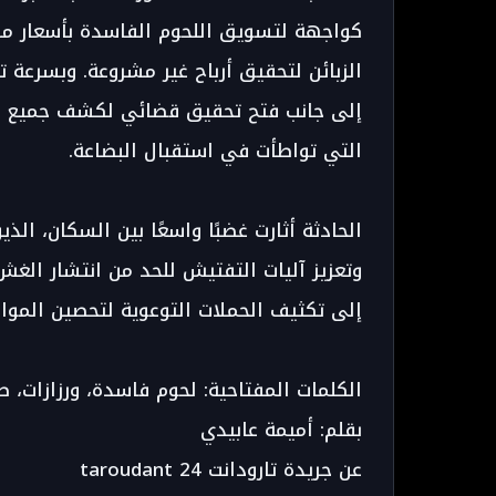
كواجهة لتسويق اللحوم الفاسدة بأسعار من
الزبائن لتحقيق أرباح غير مشروعة. وبسرعة ت
إلى جانب فتح تحقيق قضائي لكشف جميع المت
التي تواطأت في استقبال البضاعة.
الحادثة أثارت غضبًا واسعًا بين السكان، الذ
وتعزيز آليات التفتيش للحد من انتشار الغ
إلى تكثيف الحملات التوعوية لتحصين المو
الكلمات المفتاحية: لحوم فاسدة، ورزازات، ص
بقلم: أميمة عابيدي
عن جريدة تارودانت taroudant 24