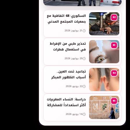
به
السكوري: 68 اتفاقية مع
02
جمعيات المجتمع المدني
لدعم حقوق الأطفال
21 يوليوز 2026
والنساء في العمل
تحذير طبي من الإفراط
03
في استعمال قطرات
العين وبخاخات الأنف
20 يوليوز 2026
المضيقة للأوعية
تجاعيد تحت العين..
04
أسباب الظهور المبكر
وطرق طبيعية للعناية
22 يونيو 2026
بالبشرة الحساسة -
taroudant press
دراسة: النساء المغربيات
05
أكثر استعداداً للمشاركة
في انتخابات 2026 مقارنة
16 يونيو 2026
بالرجال