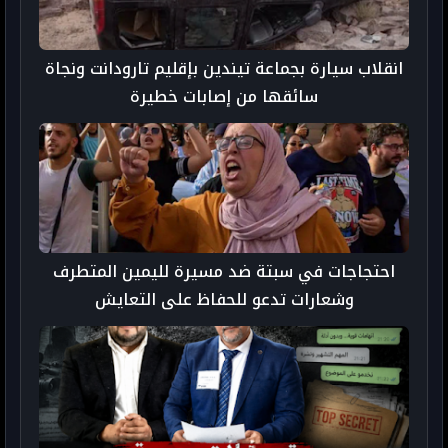
انقلاب سيارة بجماعة تيندين بإقليم تارودانت ونجاة
سائقها من إصابات خطيرة
احتجاجات في سبتة ضد مسيرة لليمين المتطرف
وشعارات تدعو للحفاظ على التعايش