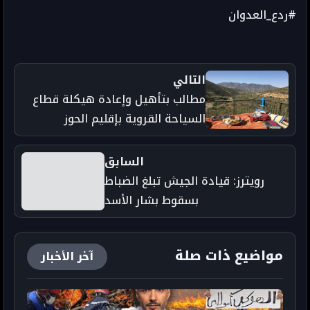
#ردع_العدوان
التالي
مطالب بتأهيل وإعادة هيكلة قطاع
السياحة القروية بإقليم الحوز
السابق
رويترز: قيادة الجيش تبلغ الضباط
بسقوط بشار الأسد
مواضيع ذات صلة
آخر الأخبار