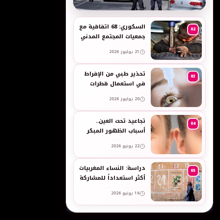
به
السكوري: 68 اتفاقية مع
02
جمعيات المجتمع المدني
لدعم حقوق الأطفال
21 يوليوز 2026
والنساء في العمل
تحذير طبي من الإفراط
03
في استعمال قطرات
العين وبخاخات الأنف
20 يوليوز 2026
المضيقة للأوعية
تجاعيد تحت العين..
04
أسباب الظهور المبكر
وطرق طبيعية للعناية
22 يونيو 2026
بالبشرة الحساسة -
taroudant press
دراسة: النساء المغربيات
05
أكثر استعداداً للمشاركة
في انتخابات 2026 مقارنة
16 يونيو 2026
بالرجال