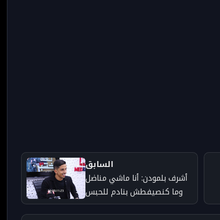
السابق
أشرف بلمودن: أنا ماشي مناضل
وما كنصيفطش بنادم للحبس
وها شنو درت فقضية إسكوبار