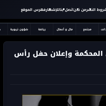
روط النشر
من نحن
اتصل بنا
للإشهار
فهرس الموقع
دانت
مجتمع
مال و أعمال
رياضة
شؤون تربوية
ح
 المحكمة وإعلان حفل رأس