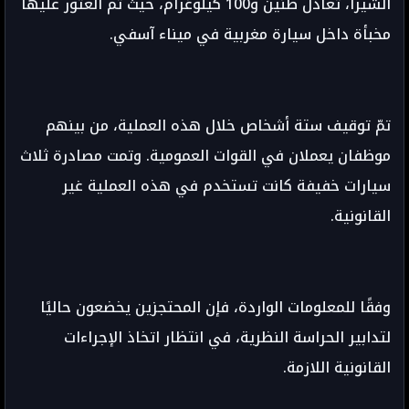
الشيرا، تعادل طنين و100 كيلوغرام، حيث تم العثور عليها
مخبأة داخل سيارة مغربية في ميناء آسفي.
تمّ توقيف ستة أشخاص خلال هذه العملية، من بينهم
موظفان يعملان في القوات العمومية. وتمت مصادرة ثلاث
سيارات خفيفة كانت تستخدم في هذه العملية غير
القانونية.
وفقًا للمعلومات الواردة، فإن المحتجزين يخضعون حاليًا
لتدابير الحراسة النظرية، في انتظار اتخاذ الإجراءات
القانونية اللازمة.