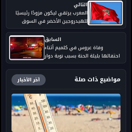
التالي
المغرب يرتقي ليكون مزودًا رئيسيًا
للهيدروجين الأخضر في السوق
الأوروبية
السابق
وفاة عروس في كلميم أثناء
احتفالها بليلة الحنة بسبب نوبة دوار
حادة
مواضيع ذات صلة
آخر الأخبار