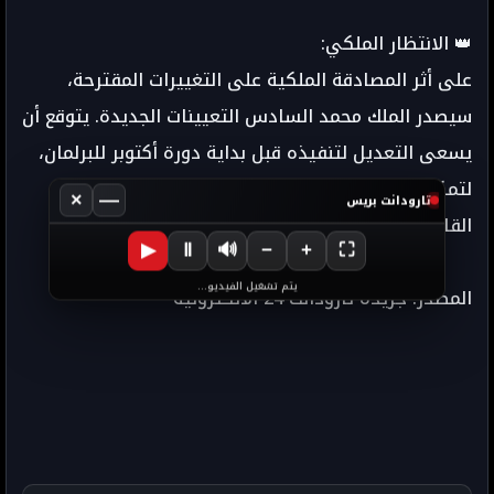
👑 الانتظار الملكي:
على أثر المصادقة الملكية على التغييرات المقترحة،
سيصدر الملك محمد السادس التعيينات الجديدة. يتوقع أن
يسعى التعديل لتنفيذه قبل بداية دورة أكتوبر للبرلمان،
لتمكين الوزراء الجدد من المشاركة في إعداد مشروع
×
—
تارودانت بريس
القانون المالي.
▶
Ⅱ
🔊
−
+
⛶
يتم تشغيل الفيديو...
المصدر: جريدة تارودانت 24 الالكترونية