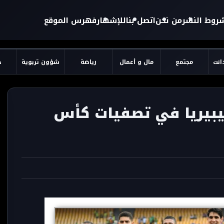
روط النشر
من نحن
اتصل بنا
للإشهار
فهرس الموقع
دانت
مجتمع
مال و أعمال
رياضة
شؤون تربوية
ح
يبيريا في تصفيات كأس