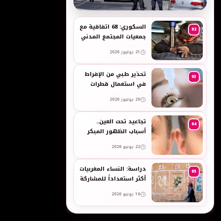
به
السكوري: 68 اتفاقية مع
02
جمعيات المجتمع المدني
لدعم حقوق الأطفال
21 يوليوز 2026
والنساء في العمل
تحذير طبي من الإفراط
03
في استعمال قطرات
العين وبخاخات الأنف
20 يوليوز 2026
المضيقة للأوعية
تجاعيد تحت العين..
04
أسباب الظهور المبكر
وطرق طبيعية للعناية
22 يونيو 2026
بالبشرة الحساسة -
taroudant press
دراسة: النساء المغربيات
05
أكثر استعداداً للمشاركة
في انتخابات 2026 مقارنة
16 يونيو 2026
بالرجال