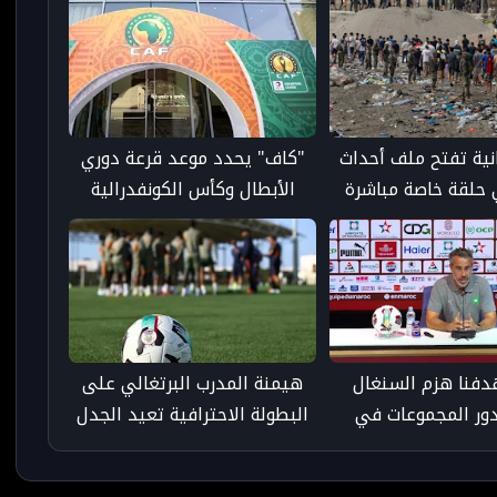
انية تفتح ملف أحداث
"كاف" يحدد موعد قرعة دوري
حلقة خاصة مباشرة
الأبطال وكأس الكونفدرالية
لنشرة المسائية
للموسم الجديد
هدفنا هزم السنغال
هيمنة المدرب البرتغالي على
دور المجموعات في
البطولة الاحترافية تعيد الجدل
رة المجموعة
حول تهميش الإطار المغربي