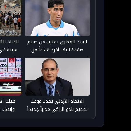
السد القطري يقترب من حسم
القناة الث
صفقة نايف أكرد قادماً من
سبتة في 
أولمبيك مارسيليا
بعد ا
الاتحاد الأردني يحدد موعد
فيلدا: 
تقديم بادو الزاكي مدرباً جديداً
وإنهاء 
لـ"النشامى"
صدا