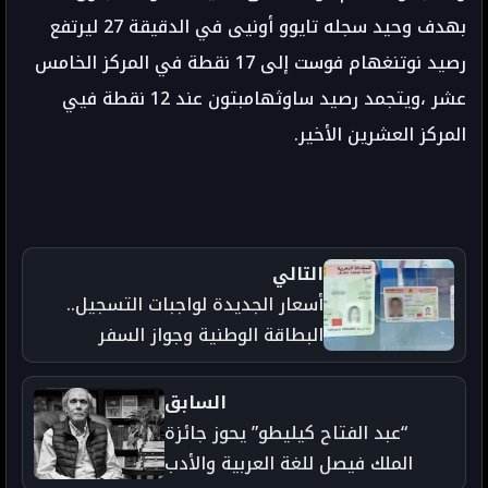
بهدف وحيد سجله تايوو أونيى في الدقيقة 27 ليرتفع
رصيد نوتنغهام فوست إلى 17 نقطة في المركز الخامس
عشر ،ويتجمد رصيد ساوثهامبتون عند 12 نقطة فيي
المركز العشرين الأخير.
التالي
أسعار الجديدة لواجبات التسجيل..
البطاقة الوطنية وجواز السفر
والسجل العدلي
السابق
“عبد الفتاح كيليطو” يحوز جائزة
الملك فيصل للغة العربية والأدب