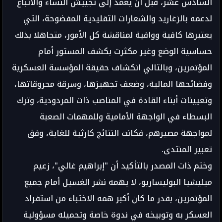
السادس عشر، قبل أن يعمد إلى تجييش النساء والأتباع
لدعمه بالزغاريد والشعارات التقليدية المفضوحة، التي
يعتبرها كافية ووافية لمناقشة كل الأمور، متجاهلا بذلك
حساسية الوضع وغير مكثرت بكشف المستور أمام
المؤتمرين، وبالتالي انكشاف حقيقة المؤسسة العسكرية
وفضائحها المالية، وضعف تجهيزها، وسرقة محروقاتها،
وتعيينات أبناء القادة في المناصب ذات المردودية، وترك
البسطاء في الواجهة الأمامية وللمهمات الصعبة
لمواجهة مصيرهم، فكانت النتائج كارثية للغاية، وفق
تعبير المنتدى.
وختم ذات المصدر بالتأكيد أن "إبراهيم غالي"، زعيم
ميليشيا البوليساريو، لا يهمه نشر الغسيل أمام جميع
المؤتمرين، بقدر ما كان أكبر همه الاختباء من استفراد
العسكر به وتوبيخه في ندوة خاصة وتحميله مسؤولية