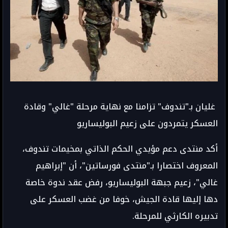
غليان بـ"تندوف" تزامنا مع نهاية مرحلة "غالي" وقادة
العسكر يتمردون على زعيم البوليساريو
أكد منتدى دعم مؤيدي الحكم الذاتي بمخيمات تندوف،
المعروف اختصارا بـ"منتدى فورساتين"، أن "إبراهيم
غالي"، زعيم جبهة البوليساريو، رفض عقد ندوة خاصة
دها إليها قادة الجيش، خوفا من غضب العسكر على
تدبيره الكارثي للمرحلة.