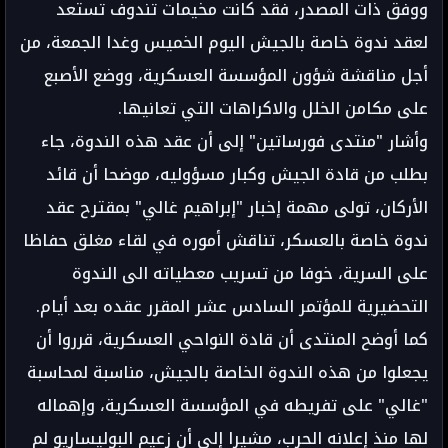
ووفق ذات المصدر، فقد كانت مخيمات تندوف تستعد
لعقد ندوة خاصة بالجيش اليوم الخميس وغدا الجمعة، من
أجل مناقشة شؤون المؤسسة العسكرية، ووضع الأصبع
على مكامن الخلل والاكراهات التي تعانيها.
وأشار "منتدى فورساتين" إلى أن عقد هذه الندوة، جاء
بطلب من قادة الجيش وكبار مسؤوليه، موضحا أن قائد
الأركان، تولى مهمة إخبار "إبراهيم غالي" بمقترح عقد
ندوة خاصة بالعسكر، تناقش أموره في لقاء مغلق حفاظا
على السرية، خوفا من تسريب معطياته الى الندوة
التحضيرية للمؤتمر السادس عشر المقرر عقده بعد أيام.
كما أوضح المنتدى أن قادة النواحي العسكرية، قرروا أن
يجعلوا من هذه الندوة الخاصة بالجيش، مناسبة لمحاسبة
"غالي" على تفريطه في المؤسسة العسكرية، وإهماله
لها منذ إعلانه الحرب، مشيرا إلى أن زعيم البوليساريو لم