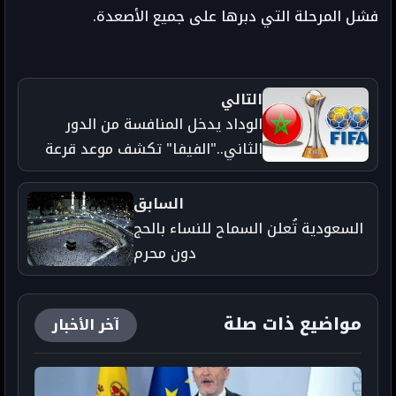
فشل المرحلة التي دبرها على جميع الأصعدة.
التالي
الوداد يدخل المنافسة من الدور
الثاني.."الفيفا" تكشف موعد قرعة
"موندياليتو" المغرب
السابق
السعودية تُعلن السماح للنساء بالحج
دون محرم
مواضيع ذات صلة
آخر الأخبار