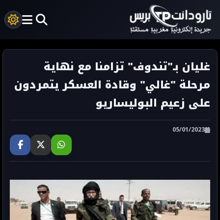
غليان بـ"تندوف" تزامنا مع نهاية
مرحلة "غالي" وقادة العسكر يتمردون
على زعيم البوليساريو
05/01/2023