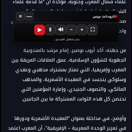
علماء شمال المغرب وجنوبه، مؤكدة أن “ما قدمه علماء
الشمال هو امتداد لما قدمه علماء الجنوب والعكس
×
—
تارودانت بريس
صحيح”، بالنظر إلى أن الجانبين معا يرتكزان على منطلق
واحد ومتشبعان بمبدأ واحد وهو العقيدة الأشعرية.
▶
Ⅱ
🔊
−
+
⛶
يتم تشغيل الفيديو...
من جهته، أكد أيوب نوصير، إمام مرشد بالمندوبية
الجهوية للشؤون الإسلامية، عمق العلاقات العريقة بين
المغرب وإفريقيا، التي تمتاز بمشترك مذهبي وعقدي
وسلوكي يتجسد في العقيدة الأشعرية، والمذهب
المالكي، والتصوف الجنيدي، وإمارة المؤمنين التي
تحتضن كل هذه الثوابت المشتركة ما بين الجانبين.
وأوضح، في مداخلة بعنوان “العقيدة الأشعرية ودورها
في تعزيز الوحدة المغربية – الإفريقية”، أن المغرب اعتمد