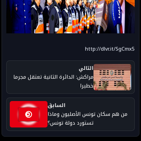
http://dlvr.it/SgCmx5
التالي
مراكش: الدائرة الثانية تعتقل مجرما
خطيرا
السابق
من هم سكان تونس الأصليون وماذا
تستورد دولة تونس؟