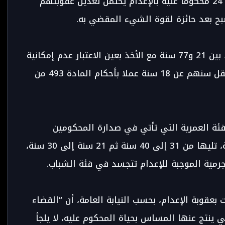
استئنافيا و55 محكومين نهائيا، ما يعني أن 24 محكوما عليه بالإعدام يحتمل تعديل عقوبتهم
بح بعد حائزة لقوة الشيء المقضي به.
وبشأن سن المحكومين بالإعدام فإنه يتراوح، بين 21 و77 سنة مع الأخذ بعين الاعتبار عدم إمكانية
الحكم بهذه العقوبة على القاصرين الذين يقل سنهم عن 18 سنة عملا بأحكام المادة 493 من
فئة العمرية التي تأتي في صدارة المحكومين
بالإعدام هي تلك المتراوحة بين 41 و50 سنة، تليها من 31 إلى 40 سنة ثم 21 سنة إلى 30 سنة،
لجرمية الموجبة للإعدام تتجسد في فئة الشباب.
عقوبة الإعدام، بحسب النيابة العامة، أن “القضاء
 ينتج عنها المساس بحياة المحكوم عليه، لا يلجأ