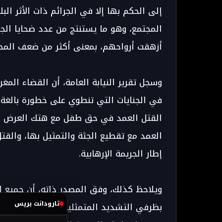
إلى الحكم بها إلا في الجرائم ذات الأثر الب
أزهقت أرواحهم، بمعنى أكثر من ضعف المحكوم علي
وسجل تقرير النيابة العامة، أن القضاء المغ
في الجنايات التي تنطوي على خطورة بالغة 
القتل العمد في حق طفل مع هتك العرض المق
العمد مع تقطيع الجثة والتمثيل بها، والق
إطار الجريمة الإرهابية.
ويلاحظ كذلك، وفق المصدر ذاته، أن جميع ال
تارودانت بريس
بظرفي التشديد المتمثلين في سبق الإصرار 