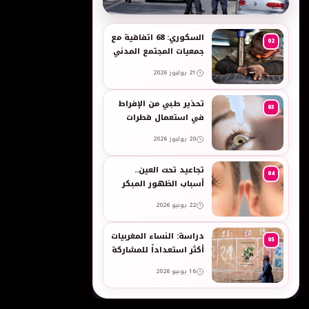
به
السكوري: 68 اتفاقية مع
02
جمعيات المجتمع المدني
لدعم حقوق الأطفال
21 يوليوز 2026
والنساء في العمل
تحذير طبي من الإفراط
03
في استعمال قطرات
العين وبخاخات الأنف
20 يوليوز 2026
المضيقة للأوعية
تجاعيد تحت العين..
04
أسباب الظهور المبكر
وطرق طبيعية للعناية
22 يونيو 2026
بالبشرة الحساسة -
taroudant press
دراسة: النساء المغربيات
05
أكثر استعداداً للمشاركة
في انتخابات 2026 مقارنة
16 يونيو 2026
بالرجال