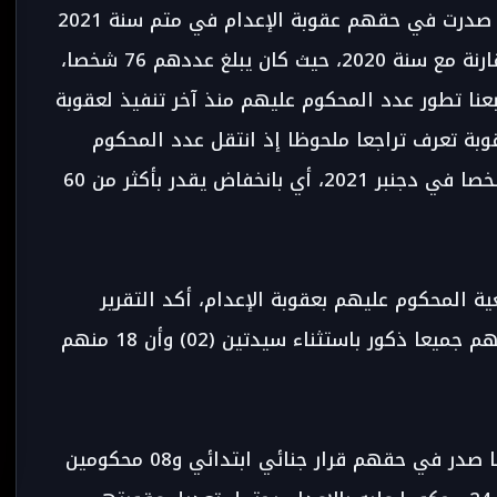
بلغ عدد الأشخاص المودعين بالسجون الذين صدرت في حقهم عقوبة الإعدام في متم سنة 2021
تسعة وسبعين (79) شخصا بارتفاع بسيط مقارنة مع سنة 2020، حيث كان يبلغ عددهم 76 شخصا،
تبعنا تطور عدد المحكوم عليهم منذ آخر تنفيذ لعقوبة
ظ أن هذه العقوبة تعرف تراجعا ملحوظا إذ انتقل عدد المحكوم
عليهم من 197 شخصا سنة 1993 إلى 79 شخصا في دجنبر 2021، أي بانخفاض يقدر بأكثر من 60
ة المحكوم عليهم بعقوبة الإعدام، أكد التقرير
السنوي لرئاسة النيابة العام برسم 2021، أنهم جميعا ذكور باستثناء سيدتين (02) وأن 18 منهم
وبخصوص وضعيتهم الجنائية فإن 16 محكوما صدر في حقهم قرار جنائي ابتدائي و08 محكومين