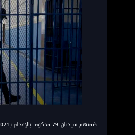
ضمنهم سيدتان..79 محكوما بالإعدام بـ2021 تسببوا بإزهاق أرواح 163 ضحية