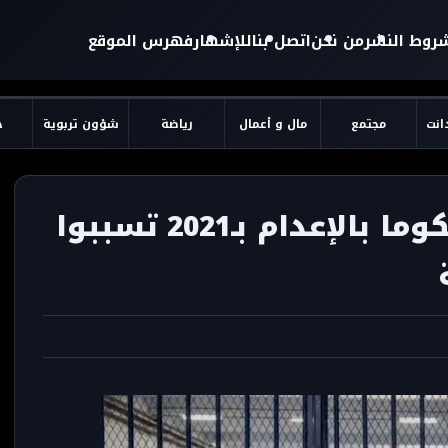
روط النشر
من نحن
اتصل بنا
للإشهار
فهرس الموقع
دانت
مجتمع
مال و أعمال
رياضة
شؤون تربوية
ح
ضمنهم سيدتان..79 محكوما بالإعدام بـ2021 تسببوا