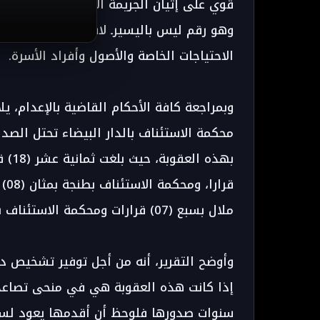
وهو رقم ليس باليسيرـ لاسيما إذا تم الأخذ 
الاحتياجات الخاصة والأصول وأفراد الأسرة.
وبمراجعة كافة الأحكام القاضية بالإعدام، يل
محكمة الاستئناف بالدار البيضاء تحتل الصد
قر
ملال بسبع (07) قرارات ومحكمة الاستئناف بمراكش بخمس (05) قرارات.
وأوضح التقرير، أنه من أجل توفير تشخيص د
إذا كانت هذه العقوبة هي في منحى تصاعد