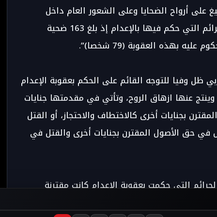
ليغ على أرواح الضحايا وعلى الشعور العام داخل
المجتمع، وهو ما يستنتج من عدد ضحايا الجرائم التي حكم فيها بالإعدام إذ بلغ 163 ضحية
ه بهذه العقوبة (79 شخصا)”.
ربي ظل وفيا للتوجه القائم على الحكم بعقوبة الإعدام
وينتج عنها ازهاق الروح، وتأتي في مقدمتها جنايات
ترن بجنايات أخرى كالاختطاف والاحتجاز، أو القتل
تل في حق الأصول المقترن بجنايات أخرى والقتل في
جرائم التي حكمت بعقوبة الإعدام كانت مقترنة
والترصد، بمعنى أن الجاني كانت له نية مسبقة وعزم