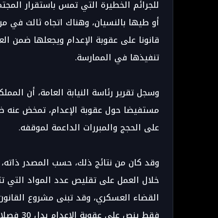
للجرائم الخطيرة التي تمس باستقرار المجتم
أو طيها بالنسيان، وهناك اتجاه ثالث في مر
قانونا على عقوبة الإعدام ويجعلها ضمن العق
تنفيذها في الممارسة.
وسجل تقرير رئاسة النيابة العامة، أن المملك
مستفيضا حول عقوبة الإعدام، تمخض عنه ظه
على الحجج والمبررات الداعمة لموقفه.
وقد كان من نتائج ذلك، حسب المصدر ذاته،
خلال العمل على تقليص عدد المواد التي تت
فقط ينص على عقوبة الإعدام بدل 30 فصلا، المعتمد بمقتضى القانون الجنائي النفاذ حاليا.