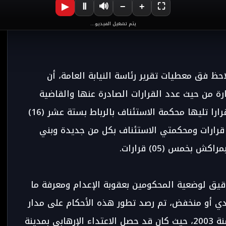
قوي على إتيان الجريمة الأمر الذي انعكس على عدد الضحايا والذي بلغ 163 ضحية فارقت الحياة،
▶
Ⅱ
🔊
−
+
⛶
بعين الاعتبار أن معظم الضحايا من القاصرين وذوي
يتم تشغيل الفيديو...
احظ فق معطيات تقرير رئاسة النيابة العامة، أن
ارة من حيث عدد القرارات الصادرة عنها والقاضية
بهذه العقوبة، حيث بلغت ثمانية عشر (18) قرارا تليها محكمة الاستئناف بالرباط بستة عشر (16)
ارا، ومحكمة الاستئناف بطنجة بمثان (08) قرارات ومحكمتي الاستئناف بكل من جديدة وبني
قيق لوضعية المحكومين بعقوبة الإعدام ومعرفة ما
ي أو منخفض، تم رصد تطور هذه الأحكام على مدار
سنوات صدورها فلوحظ أن أقدمها يعود لسنة 2003، حيث كان قد حصل الاعتداء الإرهابي بمدينة