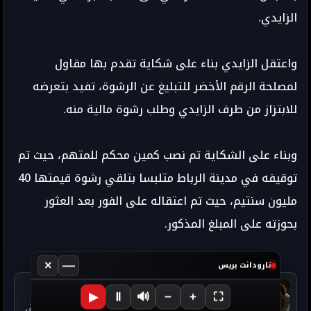
الزايدي.
واعتقل الزايدي بناء على شكاية تقدم بها مقاول
لمصلحة الرقم الأخضر للتبليغ عن الرشوة، تفيد بتعرضه
للابتزاز من طرف الزايدي وطلب رشوة مالية منه.
وبناء على الشكاية تم نصب كمين محكم للمتهم، حيث تم
توقيفه في مدينة الرباط متلبسا بتلقي رشوة قيمتها 40
مليون سنتيم، حيث تم اعتقاله على الفور بعد العثور
بحوزته على المبلغ المذكور.
×
—
تارودانت بريس
التالي
▶
Ⅱ
🔊
−
+
⛶
بعدما رُشّح للأوسكار.. التوزاني: “أزرق