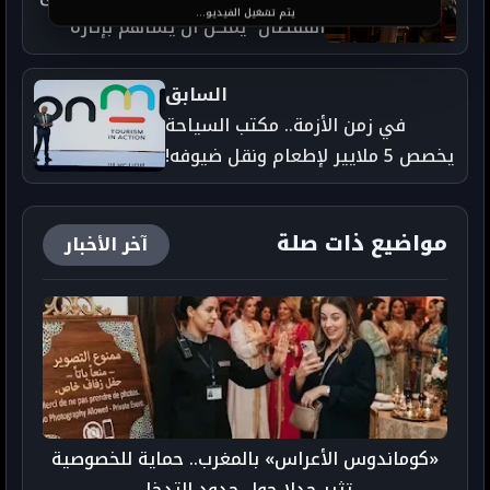
يتم تشغيل الفيديو...
القفطان” يمكن أن يساهم بإثارة
نقاش صحي عن المثلية بالمغرب
السابق
في زمن الأزمة.. مكتب السياحة
يخصص 5 ملايير لإطعام ونقل ضيوفه!
مواضيع ذات صلة
آخر الأخبار
«كوماندوس الأعراس» بالمغرب.. حماية للخصوصية
تثير جدلا حول حدود التدخل