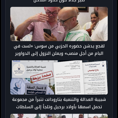
لقجع يدشن حضوره الحزبي من سوس: «لست في
البام من أجل منصب» ويعلن النزول إلى الدواوير
شبيبة العدالة والتنمية بتارودانت تتبرأ من مجموعة
تحمل اسمها بأولاد برحيل وتلجأ إلى السلطات