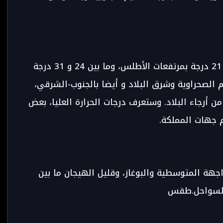
وستتراوح درجات الحرارة الدنيا، ما بين 14 و 21 درجة بمرتفعات الأطلس، وما بين 24 و 31 درجة
م الصحراوية وشرق البلاد و أيضا بالجنوب-الشرقي،
جة في ما تبقى من أرجاء البلاد. وستعرف درجات الحرارة العليا، بعض
 جهات المملكة.
اجهة المتوسطية والبوغاز، وقليل الهيجان ما بين
 السواحل.طقس