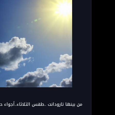
من بينها تارودانت ..طقس الثلاثاء..أجواء