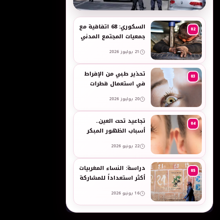
به
السكوري: 68 اتفاقية مع
02
جمعيات المجتمع المدني
لدعم حقوق الأطفال
21 يوليوز 2026
والنساء في العمل
تحذير طبي من الإفراط
03
في استعمال قطرات
العين وبخاخات الأنف
20 يوليوز 2026
المضيقة للأوعية
تجاعيد تحت العين..
04
أسباب الظهور المبكر
وطرق طبيعية للعناية
22 يونيو 2026
بالبشرة الحساسة -
taroudant press
دراسة: النساء المغربيات
05
أكثر استعداداً للمشاركة
في انتخابات 2026 مقارنة
16 يونيو 2026
بالرجال