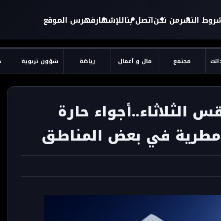
روط النشر
من نحن
اتصل بنا
للإشهار
فهرس الموقع
دانت
مجتمع
مال و أعمال
رياضة
شؤون تربوية
ح
س الثلاثاء..أجواء حارة
 مطرية في بعض المناطق