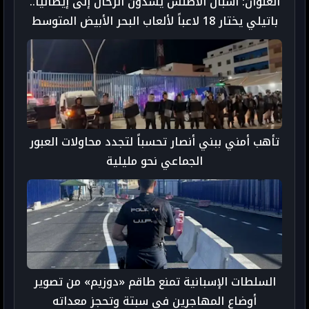
العنوان: أشبال الأطلس يشدون الرحال إلى إيطاليا..
باتيلي يختار 18 لاعباً لألعاب البحر الأبيض المتوسط
تأهب أمني ببني أنصار تحسباً لتجدد محاولات العبور
الجماعي نحو مليلية
السلطات الإسبانية تمنع طاقم «دوزيم» من تصوير
أوضاع المهاجرين في سبتة وتحجز معداته