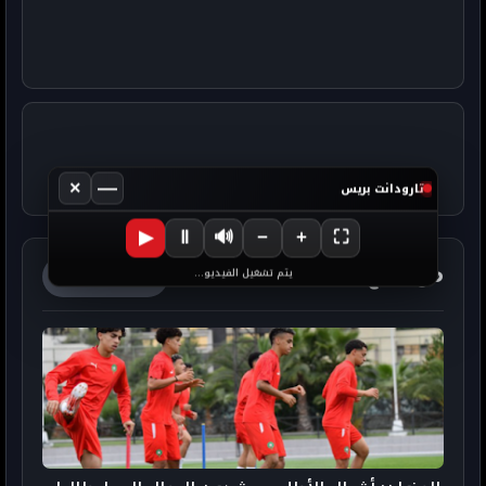
×
—
تارودانت بريس
▶
Ⅱ
🔊
−
+
⛶
مواضيع ذات صلة
آخر الأخبار
يتم تشغيل الفيديو...