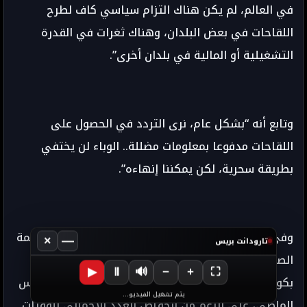
في العالم، لم يكن هناك التزام سياسي كاف لطرح
اللقاحات في بعض البلدان، وهناك ثغرات في القدرة
التشغيلية أو المالية في بلدان أخرى”.
وتابع أنه “بشكل عام، نرى التردد في الحصول على
اللقاحات مدفوعا بمعلومات مضللة.. الوباء لن يختفي
بطريقة سحرية، لكن يمكننا إنهاءه”.
وفي تقريرها الأسبوعي عن الوضع العالمي، أكدت منظمة
×
—
تارودانت بريس
الصحة العالمية، أن “عدد حالات الإصابة الجديدة
▶
Ⅱ
🔊
−
+
⛶
بكوفيد-19 استقر بعد أسابيع من التراجع منذ أواخر مارس
يتم تشغيل الفيديو...
الماضي، على الرغم من انخفاض العدد الإجمالي للوفيات