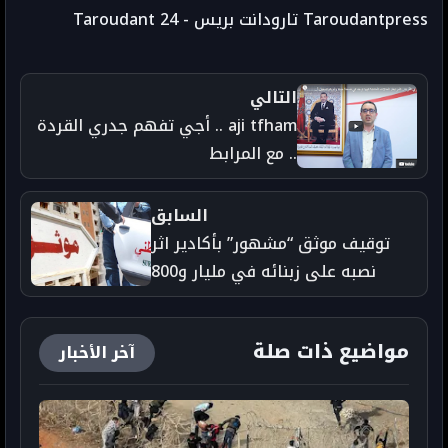
Taroudantpress تارودانت بريس - Taroudant 24
التالي
aji tfham .. أجي تفهم جدري القردة
.. مع المرابط
السابق
توقيف موثق “مشهور” بأكادير اثر
نصبه على زبنائه في مليار و800
مليون سنتيم..- Taroudant 24
مواضيع ذات صلة
آخر الأخبار