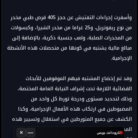
وأسفرت إجراءات التفتيش عن حجز 405 قرص طبي مخدر
من نوع ريفوتريل، و25 غراما من مخدر الشيرا، وكبسولات
من المخدرات الصلبة، ولعب جنسية ذكرية، بالإضافة إلى
مبالغ مالية يشتبه في كونها من متحصلات هذه الأنشطة
الإجرامية.
وقد تم إخضاع المشتبه فيهم الموقوفين للأبحاث
القضائية اللازمة تحت إشراف النيابة العامة المختصة،
وذلك لتحديد مستوى ودرجة تورط كل واحد من
المضبوطين في ارتكاب هذه الأفعال الإجرامية، وكذا
الكشف عن جميع المتورطين في استغلال وتسيير هذه
المحلات لأغراض إجرامية.
×
—
تارودانت بريس