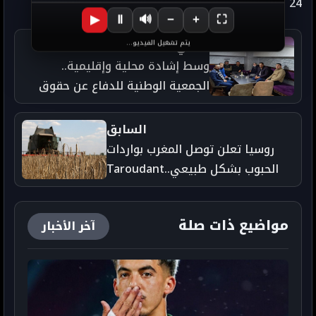
Taroudant 24 - جريدة تارودانت 24 الإخبارية
▶
Ⅱ
🔊
−
+
⛶
التالي
يتم تشغيل الفيديو...
وسط إشادة محلية وإقليمية..
الجمعية الوطنية للدفاع عن حقوق
الإنسان بالمغرب تستمر في رسم
مسار حقوقي إستثنائي لها بالقليعة
السابق
روسيا تعلن توصل المغرب بواردات
الحبوب بشكل طبيعي..Taroudant
24
مواضيع ذات صلة
آخر الأخبار