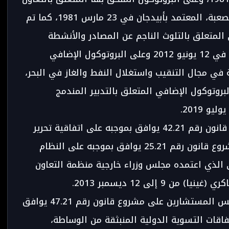
في ميدان الوقاية من التلوث في الحالات الصعبة، المعتمد بأبيدجان في 23 مارس 1981، كما تم
 الإضافي المتعلق بالتلوث الناجم عن المصادر والأنشطة
البرية، المعتمد بغران باسام (الكوت ديفوار) في 12 يونيو 2012 وعلى البروتوكول الإضافي
ة في مجال التنقيب واستغلال النفط والغاز في البحر،
جان في 2 يوليو 2019 وعلى البروتوكول الإضافي المتعلق بالتدبير المندمج
كما وافق مجلس المستشارين على مشروع قانون رقم 42.21 يوافق بموجبه على اتفاقية تحرير
التجارة في الخدمات بين الدول العربية؛ ومشروع قانون رقم 25.21 يوافق بموجبه على النظام
 الذي اعتمده مجلس وزراء خارجية منظمة التعاون
9 إلى 12 ديسمبر 2013.
وعلى المستوى متعدد الأطراف، صادق مجلس المستشارين على مشروع قانون رقم 47.21 يوافق
فاقات التسوية الدولية المنبثقة من الوساطة،