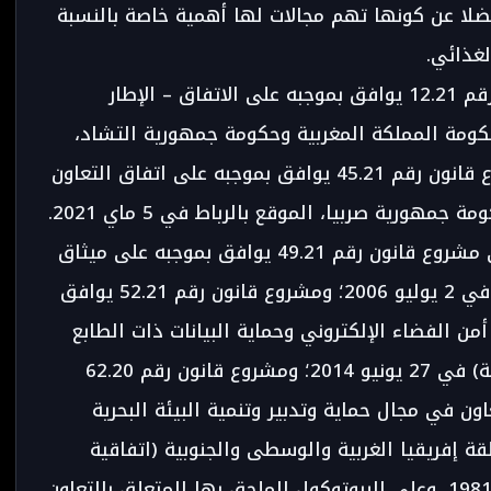
فضلا عن كونها تهم مجالات لها أهمية خاصة بالنسبة
لغذائي.
وهكذا، صادق المجلس على مشروع قانون رقم 12.21 يوافق بموجبه على الاتفاق – الإطار
كومة المملكة المغربية وحكومة جمهورية التشاد،
الموقع بالرباط في 26 أكتوبر 2020؛ ومشروع قانون رقم 45.21 يوافق بموجبه على اتفاق التعاون
ورية صربيا، الموقع بالرباط في 5 ماي 2021.
وعلى الصعيد الإقليمي، وافق المجلس على مشروع قانون رقم 49.21 يوافق بموجبه على ميثاق
الشباب الأفريقي، المعتمد ببانجول (غامبيا) في 2 يوليو 2006؛ ومشروع قانون رقم 52.21 يوافق
من الفضاء الإلكتروني وحماية البيانات ذات الطابع
الشخصي، المعتمدة بمالابو (غينيا الاستوائية) في 27 يونيو 2014؛ ومشروع قانون رقم 62.20
ون في مجال حماية وتدبير وتنمية البيئة البحرية
 إفريقيا الغربية والوسطى والجنوبية (اتفاقية
أبيدجان)، المعتمدة بأبيدجان في 23 مارس 1981، وعلى البروتوكول الملحق بها المتعلق بالتعاون