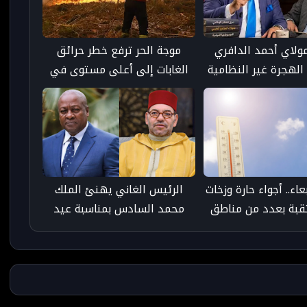
مولاي أحمد الدافري
موجة الحر ترفع خطر حرائق
الهجرة غير النظامية
الغابات إلى أعلى مستوى في
سرة ويدعو إلى مقاربة
جنوب شرق فرنسا
لمية شاملة
اء.. أجواء حارة وزخات
الرئيس الغاني يهنئ الملك
قبة بعدد من مناطق
محمد السادس بمناسبة عيد
المملكة
العرش ويشيد بقيادته للمملكة