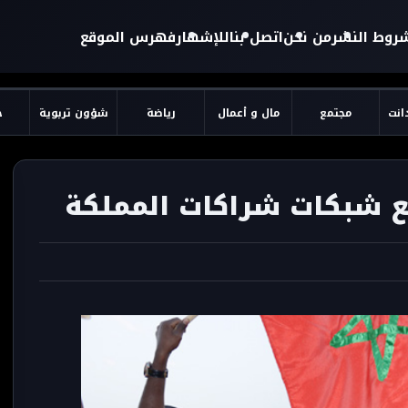
روط النشر
من نحن
اتصل بنا
للإشهار
فهرس الموقع
دانت
مجتمع
مال و أعمال
رياضة
شؤون تربوية
ح
 شبكات شراكات المملكة