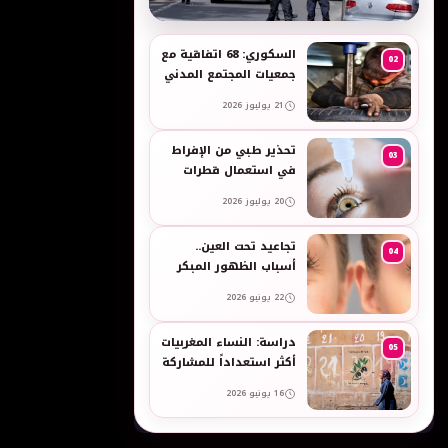
به
السكوري: 68 اتفاقية مع
02
جمعيات المجتمع المدني
لدعم حقوق الأطفال
21 يوليوز 2026
والنساء في العمل
تحذير طبي من الإفراط
03
في استعمال قطرات
العين وبخاخات الأنف
20 يوليوز 2026
المضيقة للأوعية
تجاعيد تحت العين..
04
أسباب الظهور المبكر
وطرق طبيعية للعناية
22 يونيو 2026
بالبشرة الحساسة -
taroudant press
دراسة: النساء المغربيات
05
أكثر استعداداً للمشاركة
في انتخابات 2026 مقارنة
16 يونيو 2026
بالرجال