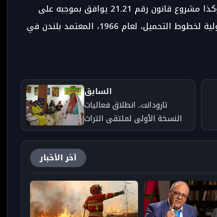
المعتمدة بنيويورك في 20 ديسمبر 2018؛ وكذا مشروع قانون رقم 21.21 يوافق بموجبه على
بروتوكول عام 1988 المتعلق بالاتفاقية الدولية لخطوط التحميل، لعام 1966، المعتمد بلندن في
السابق
تارودانت.. انطلاق فعاليات
النسخة الأولى لملتقى التراث
الأمازيغي دورة “تيويزي”
آخر الأخبار