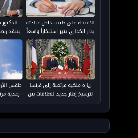
الاعتداء على طبيب داخل عيادته
الدكتور 
بدار الكداري يثير استنكاراً واسعاً
ينتقد ربط 
ودعوات لتعزيز حماية الأطر
بمدونة الأ
الصحية
ع
زيارة ملكية مرتقبة إلى فرنسا
طقس الأربع
لترسيخ إطار جديد للعلاقات بين
رعدية مرت
الرباط وباريس - taroudant
press