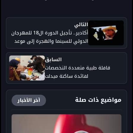
التالي
أكادير.. تأجيل الدورة ال18 للمهرجان
الدولي للسينما والهجرة إلى موعد
لاحق
السابق
قافلة طبية متعددة التخصصات
لفائدة ساكنة ميدلت
مواضيع ذات صلة
آخر الأخبار