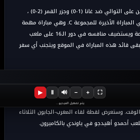
تأهل بالفعل في دور الـ16 بعد فوزين مقنعين على التوالي ضد غانا (1-0) وجزر القمر (2-0) ،
يواجه أسود الأطلس الجابون يوم الثلاثاء في المباراة الأخيرة للمجموعة C. وهي مباراة مهمة
منذ الفائز. سيحتل المركز الأول في المجموعة ويستضيف منافسه في دور الـ16 على ملعب
قى قائد هذه المباراة في الموقع ويتجنب أي سفر
 مباريات اليوم الثالث من دور المجموعات من كأس
▶
Ⅱ
🔊
−
+
⛶
بين الفرق. وستقام مباراة المغرب والجابون ومباراة
يتم تشغيل الفيديو...
وقت. وستعرض لقطة لقاء المغرب-الجابون الثلاثاء