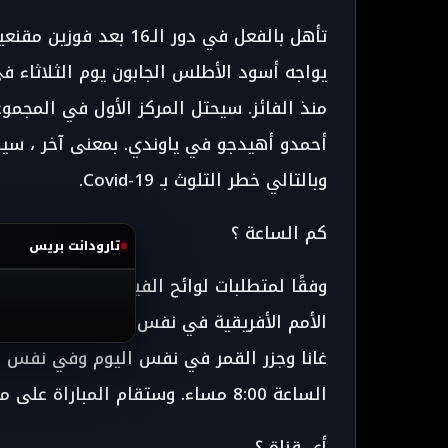
أحمدو أهيدجو في ياوندي. بمعنى آخر ، سيب
وبالتالي خطر التلوث بـ Covid-19.
كم الساعة ؟
تارودانت بريس
وفقًا لمتطلبات لوائح الفيفا ، ستقام جميع
الأمم الأفريقية في نفس الوقت لتجنب الحيل 
غانا وجزر القمر في نفس اليوم وفي نفس ال
الساعة 8:00 مساء. وستقام المباراة على ملعب أحمدو أهيدجو في ياوندي بالكاميرون.
أي قناة ؟