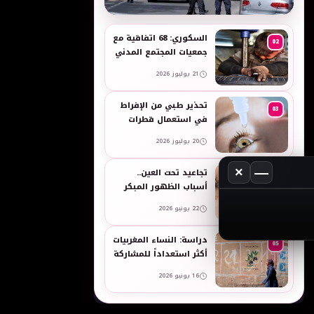
به
السكوري: 68 اتفاقية مع
02
جمعيات المجتمع المدني
لدعم حقوق الأطفال
21 يوليوز 2026
والنساء في العمل
تحذير طبي من الإفراط
03
في استعمال قطرات
العين وبخاخات الأنف
20 يوليوز 2026
المضيقة للأوعية
×
—
تجاعيد تحت العين..
04
أسباب الظهور المبكر
وطرق طبيعية للعناية
22 يونيو 2026
بالبشرة الحساسة -
taroudant press
دراسة: النساء المغربيات
05
أكثر استعداداً للمشاركة
في انتخابات 2026 مقارنة
16 يونيو 2026
بالرجال