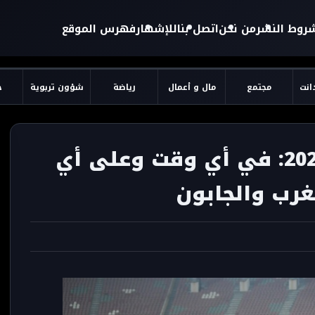
روط النشر
من نحن
اتصل بنا
للإشهار
فهرس الموقع
دانت
مجتمع
مال و أعمال
رياضة
شؤون تربوية
ح
كأس الأمم الأفريقية 2021: في أي وقت وعلى أي
مغرب والجابون