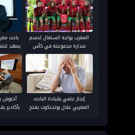
المغرب يواجه السنغال لحسم
باحث مغربي
صدارة مجموعته في كأس
يمهد لتش
إفريقيا للسيدات
دم قبل
إنجاز علمي بقيادة الباحث
أخنوش يت
المغربي علال بوتجنكوت يفتح
آفاقاً جديدة للكشف المبكر عن
ويشدد ع
الزهايمر