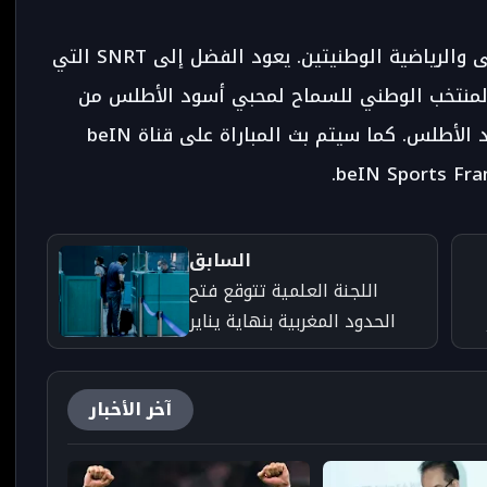
ويذاع لقاء المغرب الغابون على قناتي الأولى والرياضية الوطنيتين. يعود الفضل إلى SNRT التي
لمنتخب الوطني للسماح لمحبي أسود الأطلس من
طنجة إلى الكويرة ليتمكنوا من متابعة أسود الأطلس. كما سيتم بث المباراة على قناة beIN
السابق
اللجنة العلمية تتوقع فتح
الحدود المغربية بنهاية يناير
آخر الأخبار