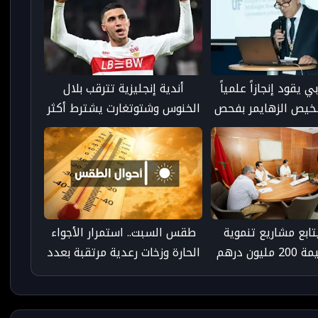
 يقود إنجازاً علمياً
أندية إنجليزية تترقب بلال
خيص الزهايمر بفحص
الخنوس وشتوتغارت يشترط أكثر
 سنوات من ظهور
من 60 مليون يورو
الأعراض
ابع مشاريع تنموية
طقس السبت.. استمرار الأجواء
بأكادير بقيمة 200 مليون درهم
الحارة وزخات رعدية مرتقبة بعدد
لى تسريع الإنجاز
من مناطق المملكة