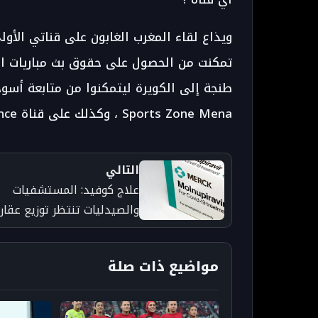
تمكنت من الحصول على حقوق بث مباريات ا
Sports Zone Mena ، وكذلك على قناة beIN Sports France.
التالي
علاج كوفيد: المستشفيات
والصيدليات تنتظر توزيع عقار
'مولنوبيرافير' ، لا توجد بيانات
عن الأسعار حتى الآن
مواضيع ذات صلة