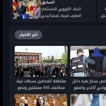
السابق
البنك الأوروبي للاستثمار:
يل
المغرب شريك إستراتيجي
مفضل لأوروبا رغم المنافسة
الدولية المتزايدة
آخر الأخبار
ص يسلخ بقرة داخل
مقاطعة المحامين بسطات تربك
احي أكادير والعثور
محاكمات 410 معتقلين وتضع
ى بقايا حمير
العدالة أمام تحدي الآجال
القانونية