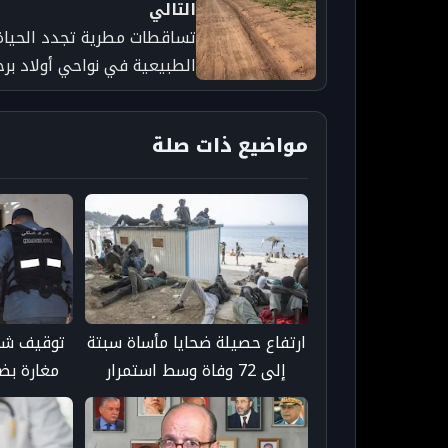
التالي
تساقطات مطرية تجدد الحياة
الطبيعية في نواحي أولاد برح
مواضيع ذات صلة
ارتفاع حصيلة ضحايا مأساة سبتة
توقيف شخ
إلى 72 وفاة وسط استمرار
مغارة بضو
انتشال الجثامين
عل