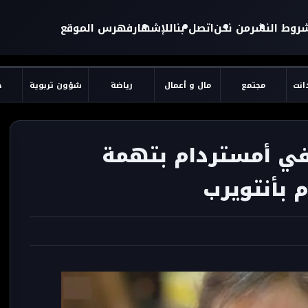
روط النشر
من نحن
اتصل بنا
للإشهار
فهرس الموقع
دانت
مجتمع
مال و أعمال
رياضة
شؤون تربوية
ح
ي أمستردام بتهمة
 بأنتويرب