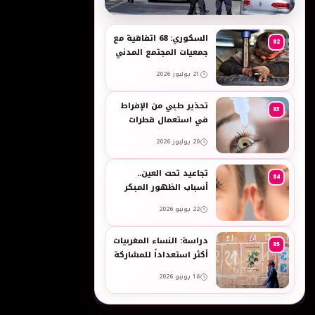
به
السكوري: 68 اتفاقية مع
02
جمعيات المجتمع المدني
لدعم حقوق الأطفال
21 يوليوز 2026
والنساء في العمل
تحذير طبي من الإفراط
03
في استعمال قطرات
العين وبخاخات الأنف
20 يوليوز 2026
المضيقة للأوعية
تجاعيد تحت العين..
04
أسباب الظهور المبكر
وطرق طبيعية للعناية
22 يونيو 2026
بالبشرة الحساسة -
taroudant press
دراسة: النساء المغربيات
05
أكثر استعداداً للمشاركة
في انتخابات 2026 مقارنة
16 يونيو 2026
بالرجال