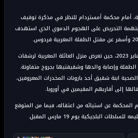
ب هولندي يُدعى سوراج س.، 25 سنة، أمام محكمة أمستردام للنظر في مذكرة توقيف
، بتهمة التحريض على الهجوم الدموي الذي استهدف
وأوضحت التحقيقات أن الهجوم وقع في 9 يناير 2023، حين تعرض منزل العائلة المغربية لرشقات
ا أدى إلى وفاة الطفلة وإصابة والدها وشقيقتيها بجروح متفاوتة.
الضحية ابنة شقيق أحد بارونات المخدرات المعروفين،
الها إلى أقاربهم المقيمين في أوروبا.
م المحكمة عن استيائه من اعتقاله، فيما من المتوقع
ات البلجيكية يوم 19 مارس المقبل.