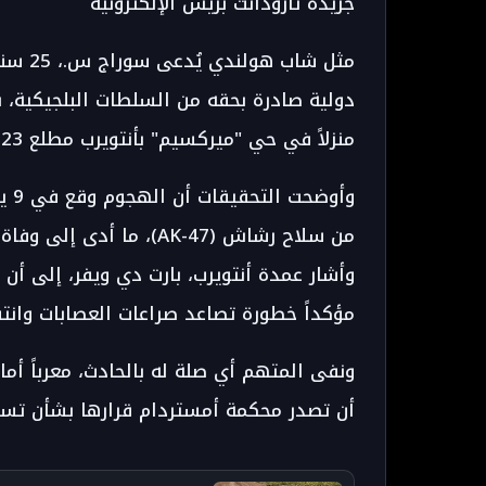
جريدة تارودانت بريس الإلكترونية
مثل شا
دولية صادرة بحقه من السلطات البلجيكية
منزلاً في حي "ميركسيم" بأنتويرب مطلع 2023 وأسفر عن مقتل الطفلة المغربية فردوس.
من سلاح رشاش (AK-47)، م
وأشار عمدة أنتويرب، بارت دي ويفر، إلى أن 
مؤكداً خطورة تصاعد صراعات العصابات وانتق
ونفى المتهم أي صلة له بالحادث، معرباً أما
أن تصدر محكمة أمستردام قرارها بشأن تسليمه للسلط