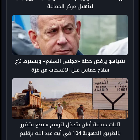
لتأهيل مركز الجماعة
نتنياهو يرفض خطة «مجلس السلام» ويشترط نزع
سلاح حماس قبل الانسحاب من غزة
آليات جماعة أملن تتدخل لترميم مقطع متضرر
بالطريق الجهوية 104 في أيت عبد الله بإقليم