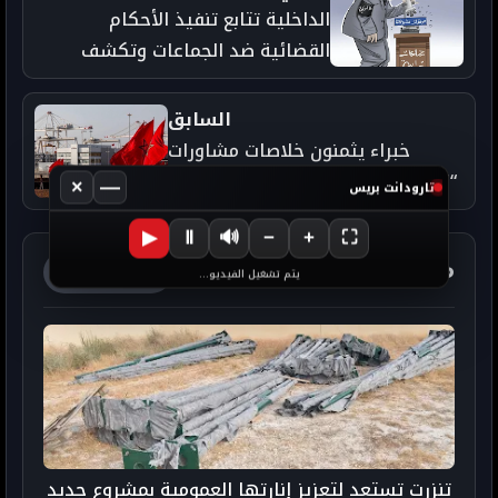
الداخلية تتابع تنفيذ الأحكام
القضائية ضد الجماعات وتكشف
شبهات ابتزاز
السابق
خبراء يثمنون خلاصات مشاورات
“المادة الرابعة” بين المغرب وصندوق
×
—
تارودانت بريس
النقد الدولي
▶
Ⅱ
🔊
−
+
⛶
مواضيع ذات صلة
آخر الأخبار
يتم تشغيل الفيديو...
تنزرت تستعد لتعزيز إنارتها العمومية بمشروع جديد