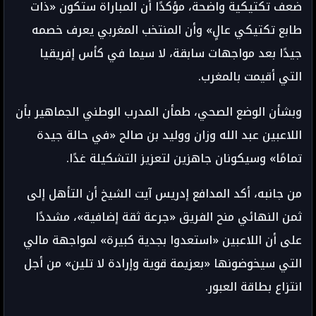
ضعف تكتيكية واضحة، مؤكدًا أن المباراة ستكون «ذات
طابع تكتيكي عالٍ» وأن المنتخب المغربي يعرف خصمه
جيدًا بعد مواجهات سابقة، لا سيما في كأس إفريقيا
التي أقيمت بالمغرب.
وبشأن الوضع الصحي، طمأن المدرب الوطني الجماهير بأن
اللاعبين عبد الله وزان ووليد بن صالح «في حالة جيدة
تمامًا» وسيكونان جاهزين لتعزيز التشكيلة غدًا.
من جانبه، أكد المدافع إدريس آيت الشيخ أن التأهل إلى
ثمن النهائي منح الفريق «جرعة ثقة إضافية»، مشددًا
على أن اللاعبين «استعدوا بجدية كبيرة» لمواجهة مالي
التي سيخوضونها «بعزيمة قوية وإرادة لا تلين» من أجل
انتزاع بطاقة العبور.