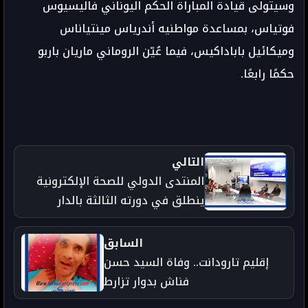
وسيتولى قيادة المباراة الحكم اليوناني فاليسيوس
فوتياس، بمساعدة مواطنيه أندرياس مينتياناس
وميكائيل باباداكيس، فيما عُيّن الروماني ماريان باربو
حكمًا رابعًا.
التالي
المنتدى الدولي للصحة الإلكترونية
ينطلق في دورته الثالثة بالدار
البيضاء تحت شعار “من الرؤية إلى
التأثير”
السابق
إقليم تارودانت.. وفاة السيد حسن
فناش بدوار تزارط