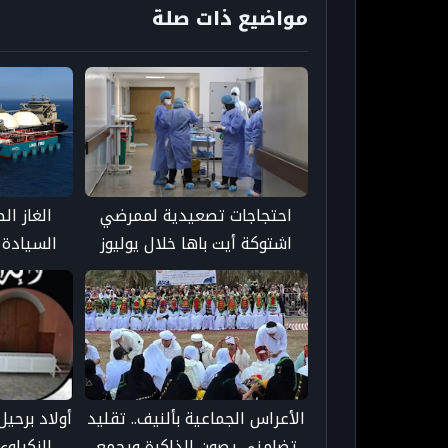
مواضيع ذات صلة
احتجاجات تصعيدية لممرضي
الغاز ا
اشتوكة أيت باها خلال يوليوز
السيادة 
للمطالبة بتحسين ظروف العمل -
المغرب إلى
taroudant press
الأعراس الجماعية بألنيف.. تقليد
أولاد برحيل
تضامني يصون الذاكرة ويجمع
الزكراوي