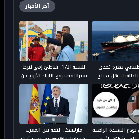
آخر الأخبار
لطبيعي يطرح تحدي
للسنة الـ17.. شاطئ إمي نتركا
الطاقية.. هل يحتاج
بميراللفت يرفع اللواء الأزرق من
 بنية تحتية مستقلة؟
جديد
 تودع السيدة الراضية
مارلاسكا: الثقة بين المغرب
 إلى مثواها الأخير
وإسبانيا ساهمت في تدبير أزمة