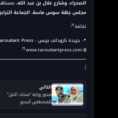
الصحراء، وشارع علال بن عبد الله
، بمساهم
مجلس جهة سوس ماسة، الجماعة الترابية 
ثقافة
📍 جريدة تارودانت بريس - Taroudant Press
www.taroudantpress.com
🌐
التالي
صدور رواية “سحات الليل”
للمصطفى أسدور