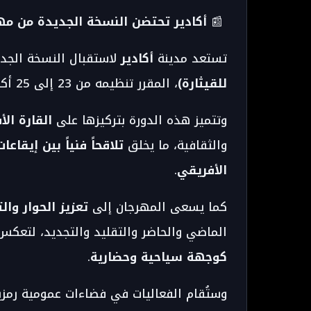
📰
أكادير تحتضن النسخة الجديدة من مهر
تستعد مدينة
أكادير
لاستقبال النسخة الجد
للقيثارة)
، المقرر تنظيمه من 23 إلى 25 أكتوبر 2025 بحي
وتتميز هذه الدورة بتركيزها على
القارة الأ
والثقافية، ما يخلق
تلاقحاً فنياً بين إيقا
الأفريقي
.
كما يسعى المهرجان إلى
تعزيز الحوار وال
الماضي والحاضر والتقليد والتجديد، لتعك
كوجهة سياحية وحضارية
.
وستُقام الفعاليات في فضاءات عمومية رمزي