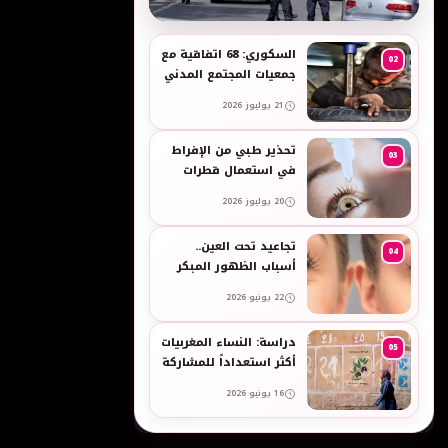
به
السكوري: 68 اتفاقية مع
02
جمعيات المجتمع المدني
لدعم حقوق الأطفال
21 يوليوز 2026
والنساء في العمل
تحذير طبي من الإفراط
03
في استعمال قطرات
العين وبخاخات الأنف
20 يوليوز 2026
المضيقة للأوعية
تجاعيد تحت العين..
04
أسباب الظهور المبكر
وطرق طبيعية للعناية
22 يونيو 2026
بالبشرة الحساسة -
taroudant press
دراسة: النساء المغربيات
05
أكثر استعداداً للمشاركة
في انتخابات 2026 مقارنة
16 يونيو 2026
بالرجال