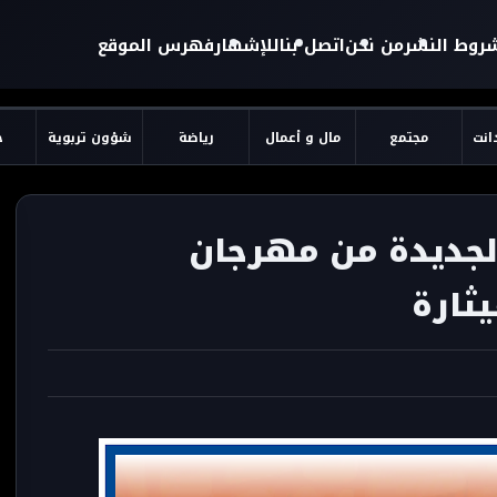
روط النشر
من نحن
اتصل بنا
للإشهار
فهرس الموقع
دانت
مجتمع
مال و أعمال
رياضة
شؤون تربوية
ح
الجديدة من مهرجان
يثارة