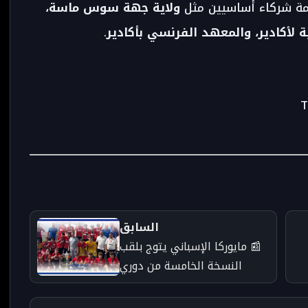
ة شركاء أساسيين مثل
ولاية جهة سوس ماسة،
لأكادير، والمعهد الفرنسي بأكادير
.
السابق
📰 مايوركا الإسباني يتوج بلقب
النسخة الخامسة من دوري
أكادير الدولي للناشئين