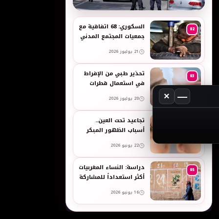
به
السكوري: 68 اتفاقية مع
02
جمعيات المجتمع المدني
لدعم حقوق الأطفال
21 يوليوز 2026
والنساء في العمل
تحذير طبي من الإفراط
03
في استعمال قطرات
العين وبخاخات الأنف
×
—
20 يوليوز 2026
المضيقة للأوعية
تجاعيد تحت العين..
04
أسباب الظهور المبكر
وطرق طبيعية للعناية
22 يونيو 2026
بالبشرة الحساسة -
taroudant press
دراسة: النساء المغربيات
05
أكثر استعداداً للمشاركة
في انتخابات 2026 مقارنة
16 يونيو 2026
بالرجال