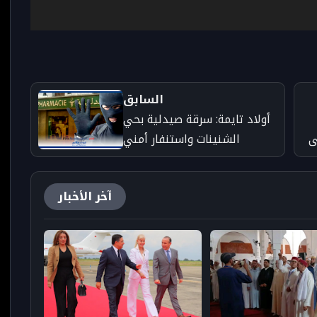
السابق
أولاد تايمة: سرقة صيدلية بحي
ى
الشنينات واستنفار أمني
لمتابعة الجناة
آخر الأخبار