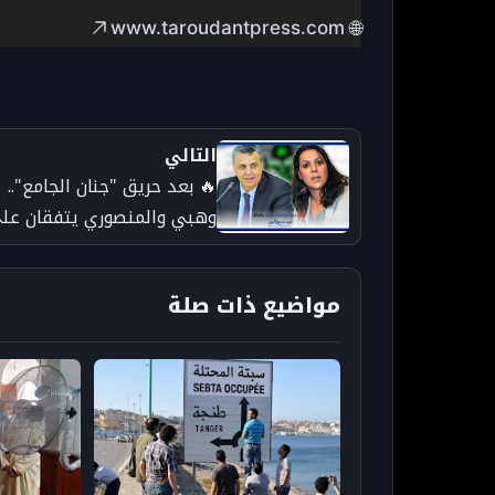
www.taroudantpress.com
🌐
التالي
🔥 بعد حريق "جنان الجامع"..
وهبي والمنصوري يتفقان عل
إعادة تأهيل السوق العتيق
بتارودانت
مواضيع ذات صلة