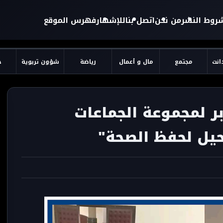
روط النشر
من نحن
اتصل بنا
للإشهار
فهرس الموقع
دانت
مجتمع
مال و أعمال
رياضة
شؤون تربوية
ح
بر لمجموعة الجماعات
رحيل لحفظ الصحة"