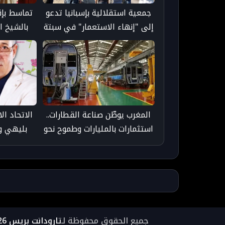
جمعية استقلالية بإسبانيا تدعو
تماسط بإق
إلى "إنهاء الاستعمار" في سبتة
بالشيخ ا
ومليلية وتعتبر انتقال السيادة
تقديراً لم
إلى المغرب "مسألة وقت"
المغرب يوطّن صناعة القطارات..
الاتحاد ا
استثمارات بالمليارات وطموح نحو
بليهي وك
التصدير
تارو
جميع الحقوق محفوظة لـ
تارودانت بريس 2026 ©