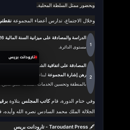
وبحضور ممثل السلطة المحلية.
وخلال الاجتماع، تدارس أعضاء المجموعة
نقطتي
الدراسة والمصادقة على ميزانية السنة المالية 2026
مستوى الدائرة.
تارودانت بريس
المصادقة على اتفاقية الشراكة
بين المجلس الجماع
رهن إشارة المجموعة
لبناء وتجهيز المكتب الصحي
بالمنطقة وتحسين الخدمات المقدمة للمواطنين.
وفي ختام الدورة، قام
كاتب المجلس
بتلاوة
برقي
الجلالة الملك محمد السادس نصره الله وأيده، ف
🖋️
Taroudant Press - تارودانت بريس