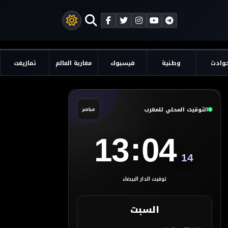
وادث
وطنية
فيسبوك
مغاربة العالم
تمازيغت
التوقيت المحلي للمغرب
مباشر
:
13
04
14
توقيت الدار البيضاء
السبت