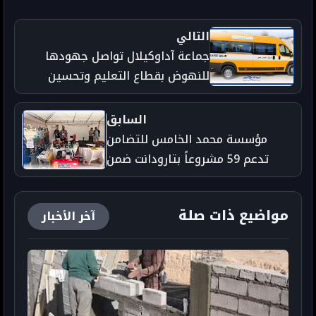
التالي
جماعة آداوكيلال تواصل جهودها
للنهوض بقطاع التعليم وتحسين
خدمات النقل المدرسي
السابق
مؤسسة محمد الخامس للتضامن
تدعم 59 مشروعاً بتارودانت ضمن
برنامج الإدماج الاقتصادي..
والمستفيد "ميلود مساعد" من أولاد
مواضيع ذات صلة
آخر الأخبار
برحيل نموذجاً ناجحاً