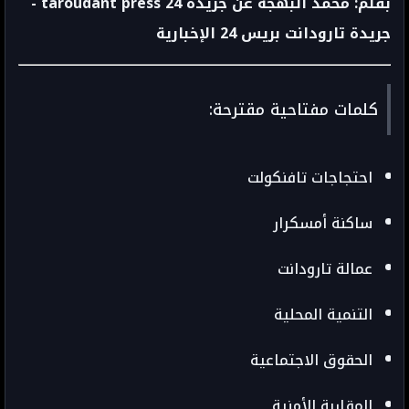
بقلم: محمد البهجة عن جريدة taroudant press 24 -
جريدة تارودانت بريس 24 الإخبارية
كلمات مفتاحية مقترحة:
احتجاجات تافنكولت
ساكنة أمسكرار
عمالة تارودانت
التنمية المحلية
الحقوق الاجتماعية
المقاربة الأمنية