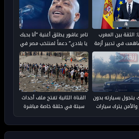
: الثقة بين المغرب
تامر عاشور يطلق أغنية “أنا بحبك
ساهمت في تدبير أزمة
يا بلادي” دعماً لمنتخب مصر في
7 ألف مهاجر
المونديال - taroudant press
ك يتجول بسيارته بدون
القناة الثانية تفتح ملف أحداث
والأمن يترك سيارات
سبتة في حلقة خاصة مباشرة
 تسير إلى جانبه بكل
بعد النشرة المسائية
حرية