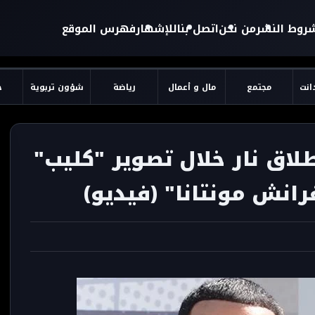
روط النشر
من نحن
اتصل بنا
للإشهار
فهرس الموقع
دانت
مجتمع
مال و أعمال
رياضة
شؤون تربوية
ح
ي إطلاق نار خلال تصوير "كليب"
رانش مونتانا" (فيديو)