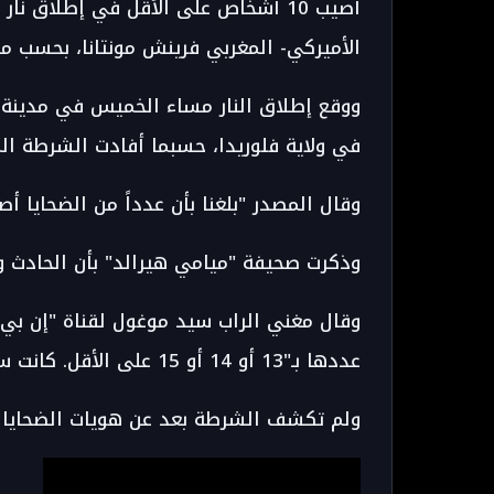
أصيب 10 أشخاص على الأقل في إطلاق 
الأميركي- المغربي فرينش مونتانا، بحسب ما
في ولاية فلوريدا، حسبما أفادت الشرطة ال
وقال المصدر "بلغنا بأن عدداً من الضحايا أص
وذكرت صحيفة "ميامي هيرالد" بأن الحادث و
عددها بـ"13 أو 14 أو 15 على الأقل. كانت سريعة جداً وكأنها بندقية هجومية".
ولم تكشف الشرطة بعد عن هويات الضحايا أ