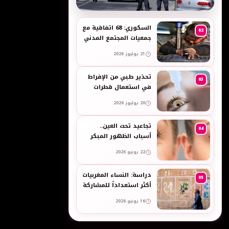
به
السكوري: 68 اتفاقية مع
02
جمعيات المجتمع المدني
لدعم حقوق الأطفال
21 يوليوز 2026
والنساء في العمل
تحذير طبي من الإفراط
03
في استعمال قطرات
العين وبخاخات الأنف
20 يوليوز 2026
المضيقة للأوعية
تجاعيد تحت العين..
04
أسباب الظهور المبكر
وطرق طبيعية للعناية
22 يونيو 2026
بالبشرة الحساسة -
taroudant press
دراسة: النساء المغربيات
05
أكثر استعداداً للمشاركة
في انتخابات 2026 مقارنة
16 يونيو 2026
بالرجال