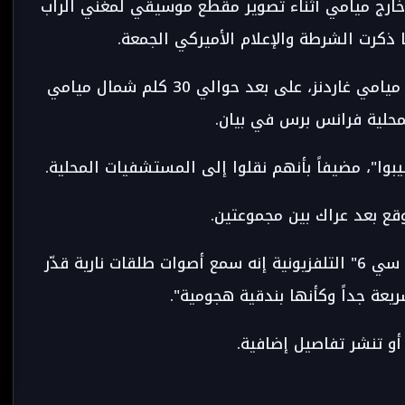
نار خارج ميامي أثناء تصوير مقطع موسيقي لمغني الراب
 ذكرت الشرطة والإعلام الأميركي الجمعة.
ووقع إطلاق النار مساء الخميس في مدينة ميامي غاردنز، على بعد حوالي 30 كلم شمال ميامي
محلية فرانس برس في بيان.
يبوا"، مضيفاً بأنهم نقلوا إلى المستشفيات المحلية.
قع بعد عراك بين مجموعتين.
وقال مغني الراب سيد موغول لقناة "إن بي سي 6" التلفزيونية إنه سمع أصوات طلقات نارية قدّر
و تنشر تفاصيل إضافية.