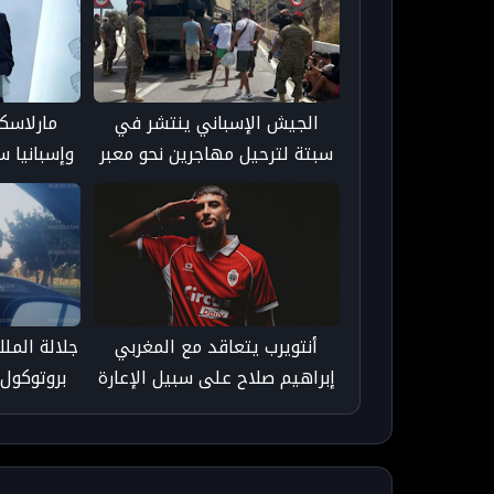
الجيش الإسباني ينتشر في
مارلاسكا
سبتة لترحيل مهاجرين نحو معبر
وإسبانيا 
تاراخال
سبتة وإعادة نحو 0
أنتويرب يتعاقد مع المغربي
جلالة المل
إبراهيم صلاح على سبيل الإعارة
بروتوكول 
المواطنين