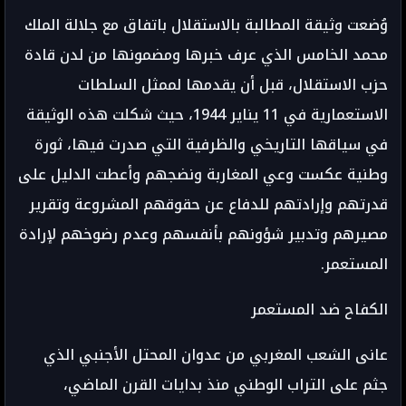
وُضعت وثيقة المطالبة بالاستقلال باتفاق مع جلالة الملك
محمد الخامس الذي عرف خبرها ومضمونها من لدن قادة
حزب الاستقلال، قبل أن يقدمها لممثل السلطات
الاستعمارية في 11 يناير 1944، حيث شكلت هذه الوثيقة
في سياقها التاريخي والظرفية التي صدرت فيها، ثورة
وطنية عكست وعي المغاربة ونضجهم وأعطت الدليل على
قدرتهم وإرادتهم للدفاع عن حقوقهم المشروعة وتقرير
مصيرهم وتدبير شؤونهم بأنفسهم وعدم رضوخهم لإرادة
المستعمر.
الكفاح ضد المستعمر
عانى الشعب المغربي من عدوان المحتل الأجنبي الذي
جثم على التراب الوطني منذ بدايات القرن الماضي،