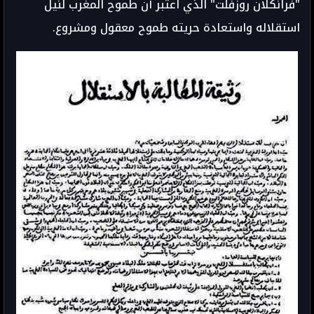
"فرانكلان روزفلت" الذي اعتبر أن طموح المغرب لنيل
استقلاله واستعادة حريته طموح معقول ومشروع.